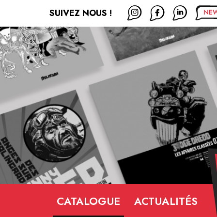
SUIVEZ NOUS !
CATALOGUE
ACTUALITÉS