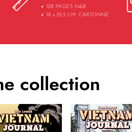
128 PAGES N&B
18 x 25,5 CM, CARTONNÉ
e collection
nam Journal Vol. 6 : Bain de
Vietnam Journal Vol. 5 
Sang à Khe Sanh
L’Offensive du Têt
Collection :
Collection :