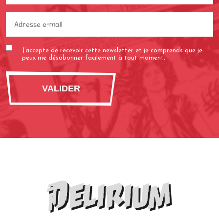
Adresse
e-
mail
J’accepte de recevoir cette newsletter et je comprends que je
(Nécessaire)
peux me désabonner facilement à tout moment.