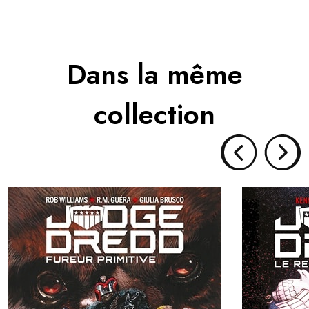
Dans la même
collection
JUDGE DREDD, FUREUR PRIMITIVE
JUDG
Collection :
Genre :
Parution :