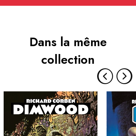
Dans la même
collection
DIMWOOD
DEN, LIV
Collection :
Genre :
Parution :