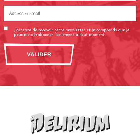
Adresse
e-
mail
J’accepte de recevoir cette newsletter et je comprends que je
(Nécessaire)
peux me désabonner facilement à tout moment.