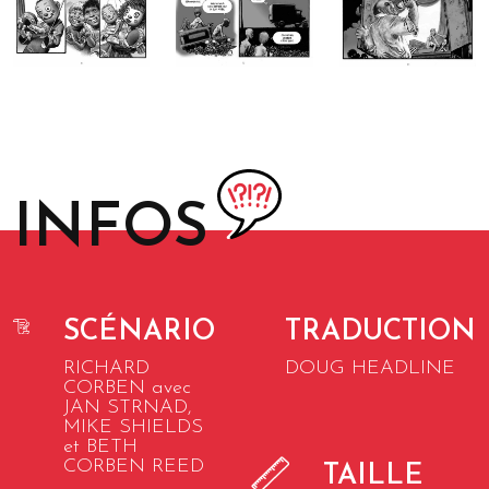
INFOS
SCÉNARIO
TRADUCTION
RICHARD
DOUG HEADLINE
CORBEN avec
JAN STRNAD,
MIKE SHIELDS
et BETH
CORBEN REED
TAILLE