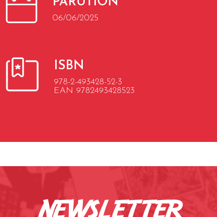
PARUTION
06/06/2025
ISBN
978-2-493428-52-3
EAN 9782493428523
newsletter