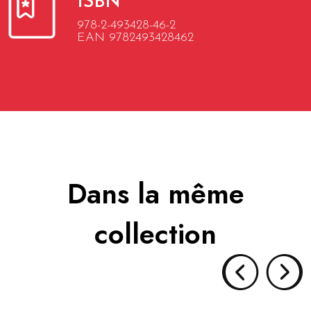
ISBN
978-2-493428-46-2
EAN 9782493428462
Dans la même
collection