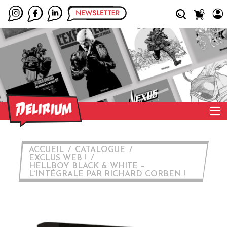
ACCUEIL
CATALOGUE
EXCLUS WEB !
HELLBOY BLACK & WHITE –
L’INTÉGRALE PAR RICHARD CORBEN !