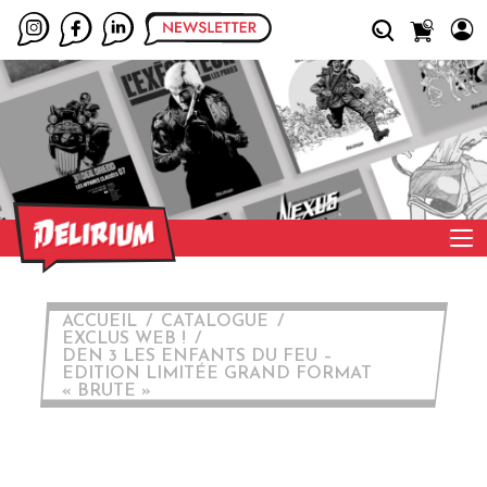
ACCUEIL
CATALOGUE
EXCLUS WEB !
DEN 3 LES ENFANTS DU FEU –
EDITION LIMITÉE GRAND FORMAT
« BRUTE »