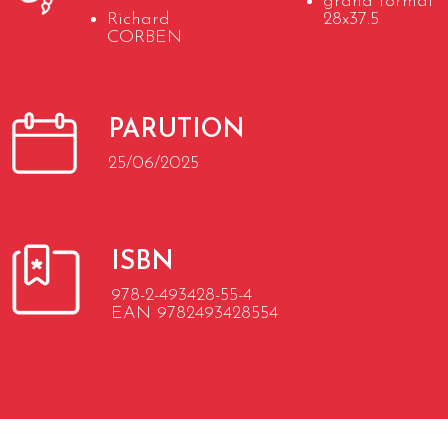
grand format
Richard
28x37.5
CORBEN
PARUTION
25/06/2025
ISBN
978-2-493428-55-4
EAN 9782493428554