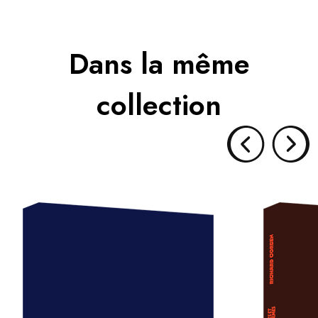
Dans la même
collection
BLOODSTAR – Edition limitée
DE
Collection :
Parution :
Prix : 80€