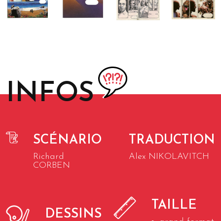
INFOS
SCÉNARIO
TRADUCTION
Richard
Alex NIKOLAVITCH
CORBEN
TAILLE
DESSINS