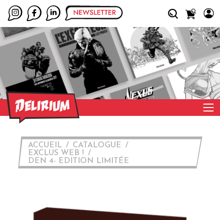
ACCUEIL
CATALOGUE
EXCLUS WEB !
DEN 4- EDITION LIMITÉE