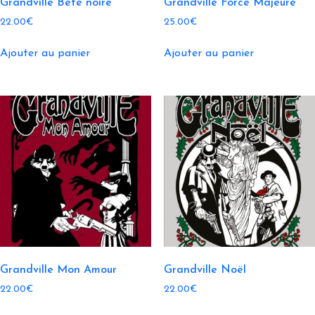
Grandville Bête noire
Grandville Force Majeure
22.00
€
25.00
€
Ajouter au panier
Ajouter au panier
Grandville Mon Amour
Grandville Noël
22.00
€
22.00
€