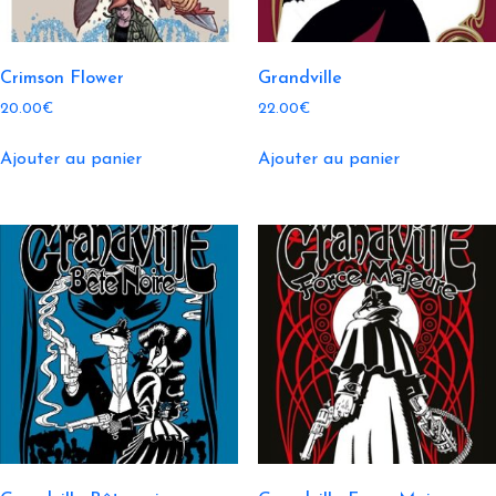
Crimson Flower
Grandville
20.00
€
22.00
€
Ajouter au panier
Ajouter au panier