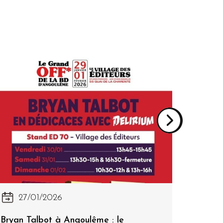
27/01/2026
22
Bryan Talbot à Angoulême : le
DELIR