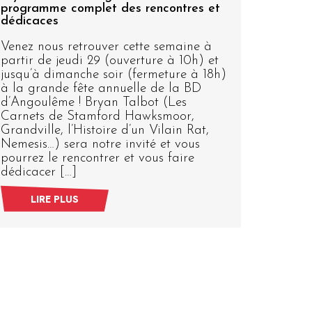
programme complet des rencontres et
D’ANG
dédicaces
févrie
Venez nous retrouver cette semaine à
La gra
partir de jeudi 29 (ouverture à 10h) et
bien l
jusqu’à dimanche soir (fermeture à 18h)
l’équi
à la grande fête annuelle de la BD
flambe
d’Angoulême ! Bryan Talbot (Les
qui se
Carnets de Stamford Hawksmoor,
UNIQUE
Grandville, l’Histoire d’un Vilain Rat,
louper
Nemesis…) sera notre invité et vous
nombre
pourrez le rencontrer et vous faire
au […]
dédicacer […]
LIRE PLUS
L