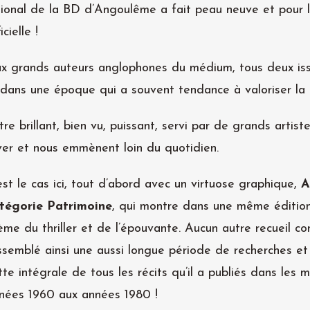
tional de la BD d’Angoulême a fait peau neuve et pour l
cielle !
x grands auteurs anglophones du médium, tous deux iss
ans une époque qui a souvent tendance à valoriser la 
re brillant, bien vu, puissant, servi par de grands artist
ver et nous emmènent loin du quotidien.
est le cas ici, tout d’abord avec un virtuose graphique,
A
tégorie Patrimoine
, qui montre dans une même édition
ème du thriller et de l’épouvante. Aucun autre recueil c
ssemblé ainsi une aussi longue période de recherches et 
tte intégrale de tous les récits qu’il a publiés dans les
nées 1960 aux années 1980 !