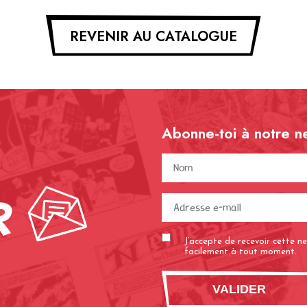
REVENIR AU CATALOGUE
Abonne-toi à notre n
Nom
(Nécessaire
r
J’accepte de recevoir cette 
facilement à tout moment.