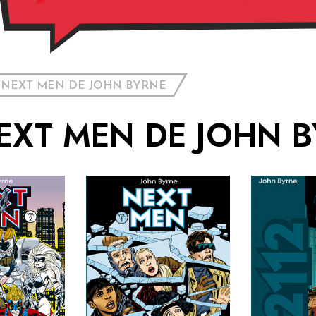
 NEXT MEN DE JOHN BYRNE
EXT MEN DE JOHN 
– Vol. 2
Next Men – Vol. 1
ion :
Collection :
Coll
e :
Genre :
Ge
on :
Parution :
Par
 26€
Prix : 26€
Pri