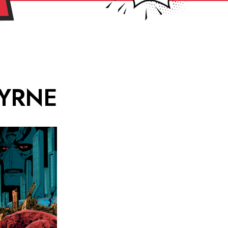
BYRNE
2112
ection :
nre :
ution :
x : 15€