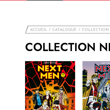
ACCUEIL
CATALOGUE
COLLECTION
COLLECTION N
Next Men – Vol. 3
Next Men 
Collection :
Collect
Genre :
Genr
Parution :
Paruti
Prix : 26€
Prix :